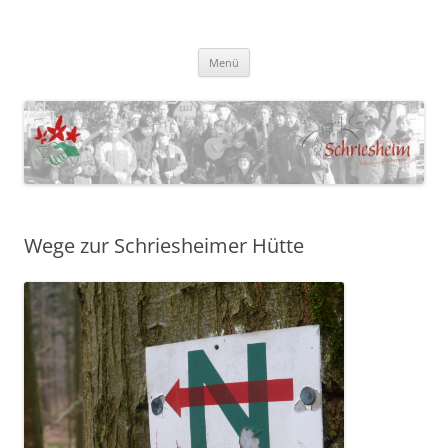
NaturFreunde Schriesheim
Homepage der NaturFreunde Schriesheim
Zum
Menü
Inhalt
springen
Wege zur Schriesheimer Hütte