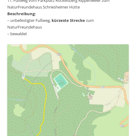
11. Fußweg vom Parkplatz Röckelsberg Rippenweier zum
NaturFreundehaus Schriesheimer Hütte
Beschreibung:
– unbefestigter Fußweg,
kürzeste Strecke
zum
NaturFreundehaus
– bewaldet