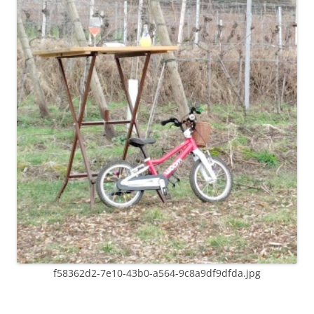
f58362d2-7e10-43b0-a564-9c8a9df9dfda.jpg