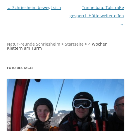
Beitragsnavigation
←
Schriesheim bewegt sich
Tunnelbau: Talstraße
gesperrt, Hütte weiter offen
→
NaturFreunde Schriesheim
>
Startseite
>
4 Wochen
Klettern am Turm
FOTO DES TAGES