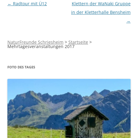
Beitragsnavigation
←
Radtour mit Ü12
Klettern der WaNaki Gruppe
in der Kletterhalle Bensheim
→
NaturFreunde Schriesheim
>
Startseite
>
Mehrtagesveranstaltungen 2017
FOTO DES TAGES