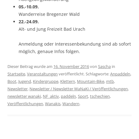
05.-10.09.
Wanderreise Bregenzer Wald
22.-24.09.
Alt- und Jung Freizeit Bad Urach
Anmeldung oder Interessenbekundung sind ab sofort
möglich, genaue Infos folgen.
Dieser Beitrag wurde am
16. November 2016
von
Sascha
in
Startseite
,
Veranstaltungen
veröffentlicht. Schlagworte:
Anpaddeln
,
Boot
,
Jugend
,
Kindergruppe
,
Klettern
,
Mountain-Bike
,
mtb
,
Newsletter
,
Newsletter / Newsletter WaNaKi / Veröffentlichungen
,
newsletter wanaki
,
NF_aktiv
,
paddeln
,
Sport
,
tschechien
,
Veröffentlichungen
,
Wanakis
,
Wandern
.