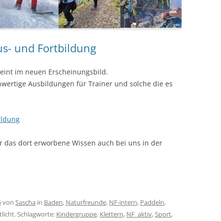
s- und Fortbildung
int im neuen Erscheinungsbild.
hwertige Ausbildungen für Trainer und solche die es
ildung
hr das dort erworbene Wissen auch bei uns in der
5
von
Sascha
in
Baden
,
Naturfreunde
,
NF-intern
,
Paddeln
,
licht. Schlagworte:
Kindergruppe
,
Klettern
,
NF_aktiv
,
Sport
,