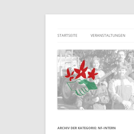
Homepage der NaturFreunde Schriesheim
NaturFreunde Schr
STARTSEITE
VERANSTALTUNGEN
VERANSTALTUNGEN – VE
ARCHIV DER KATEGORIE:
NF-INTERN