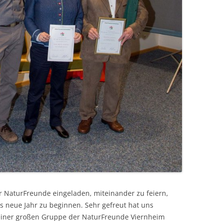
er NaturFreunde eingeladen, miteinander zu feiern,
 neue Jahr zu beginnen. Sehr gefreut hat uns
einer großen Gruppe der NaturFreunde Viernheim