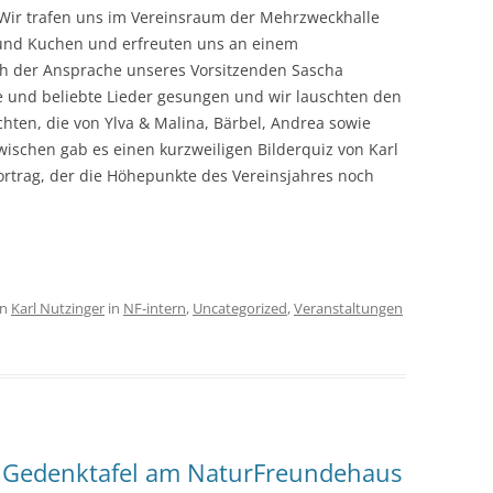
 Wir trafen uns im Vereinsraum der Mehrzweckhalle
 und Kuchen und erfreuten uns an einem
 der Ansprache unseres Vorsitzenden Sascha
und beliebte Lieder gesungen und wir lauschten den
hten, die von Ylva & Malina, Bärbel, Andrea sowie
schen gab es einen kurzweiligen Bilderquiz von Karl
rtrag, der die Höhepunkte des Vereinsjahres noch
on
Karl Nutzinger
in
NF-intern
,
Uncategorized
,
Veranstaltungen
 Gedenktafel am NaturFreundehaus